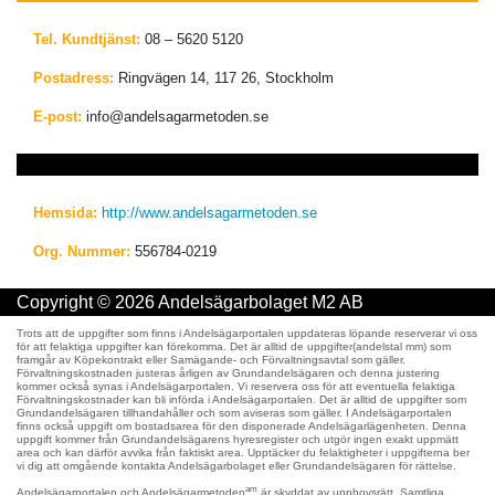
Tel. Kundtjänst:
08 – 5620 5120
Postadress:
Ringvägen 14, 117 26, Stockholm
E-post:
info@andelsagarmetoden.se
Hemsida:
http://www.andelsagarmetoden.se
Org. Nummer:
556784-0219
Copyright © 2026 Andelsägarbolaget M2 AB
Trots att de uppgifter som finns i Andelsägarportalen uppdateras löpande reserverar vi oss
för att felaktiga uppgifter kan förekomma. Det är alltid de uppgifter(andelstal mm) som
framgår av Köpekontrakt eller Samägande- och Förvaltningsavtal som gäller.
Förvaltningskostnaden justeras årligen av Grundandelsägaren och denna justering
kommer också synas i Andelsägarportalen. Vi reservera oss för att eventuella felaktiga
Förvaltningskostnader kan bli införda i Andelsägarportalen. Det är alltid de uppgifter som
Grundandelsägaren tillhandahåller och som aviseras som gäller. I Andelsägarportalen
finns också uppgift om bostadsarea för den disponerade Andelsägarlägenheten. Denna
uppgift kommer från Grundandelsägarens hyresregister och utgör ingen exakt uppmätt
area och kan därför avvika från faktiskt area. Upptäcker du felaktigheter i uppgifterna ber
vi dig att omgående kontakta Andelsägarbolaget eller Grundandelsägaren för rättelse.
am
Andelsägarportalen och Andelsägarmetoden
är skyddat av upphovsrätt. Samtliga